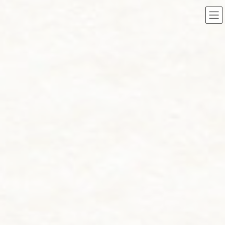
コ
ナ
ン
ビ
テ
ゲ
愛して百六十余年
京丹波の黒豆を
ン
ー
ツ
シ
へ
ョ
ス
ン
キ
に
ッ
移
プ
動
北尾は文久二年（1862年）、自然に恵まれた丹波の産
物と京都の特産物が一堂に集まる「丹波口」で黒豆や小
豆を商い始めました。
以来、京都丹波産「新丹波黒」をはじめ、取り扱っている