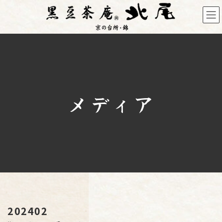
コ
ナ
ン
ビ
テ
ゲ
ン
ー
ツ
シ
へ
ョ
ス
ン
キ
に
メディア
ッ
移
プ
動
202402