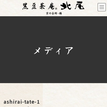
コ
ナ
ン
ビ
テ
ゲ
ン
ー
ツ
シ
へ
ョ
ス
ン
キ
に
メディア
ッ
移
プ
動
ashirai-tate-1