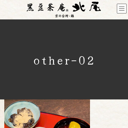
コ
ナ
ン
ビ
テ
ゲ
ン
ー
ツ
シ
へ
ョ
ス
ン
キ
に
other-02
ッ
移
プ
動