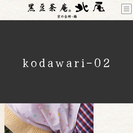
コ
ナ
ン
ビ
テ
ゲ
ン
ー
ツ
シ
へ
ョ
ス
ン
キ
に
kodawari-02
ッ
移
プ
動