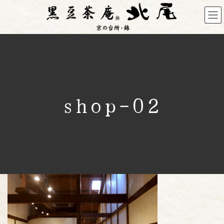
コ
ナ
ン
ビ
テ
ゲ
ン
ー
ツ
シ
へ
ョ
ス
ン
キ
に
shop-02
ッ
移
プ
動