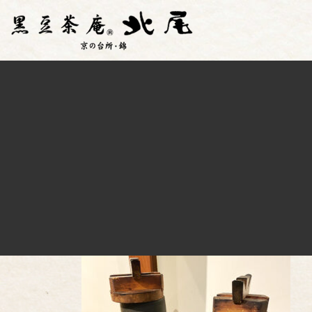
コ
ナ
ン
ビ
テ
ゲ
ン
ー
ツ
シ
へ
ョ
ス
ン
キ
に
ッ
移
プ
動